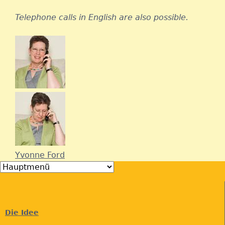
e
Telephone calls in English are also possible.
-
m
a
i
l
)
Yvonne Ford
Die Idee