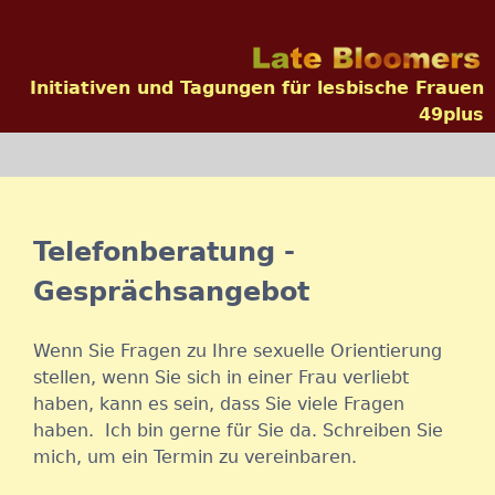
Jump to navigation
Initiativen und Tagungen für lesbische Frauen
49plus
Telefonberatung -
Gesprächsangebot
Wenn Sie Fragen zu Ihre sexuelle Orientierung
stellen, wenn Sie sich in einer Frau verliebt
haben, kann es sein, dass Sie viele Fragen
haben. Ich bin gerne für Sie da. Schreiben Sie
mich, um ein Termin zu vereinbaren.