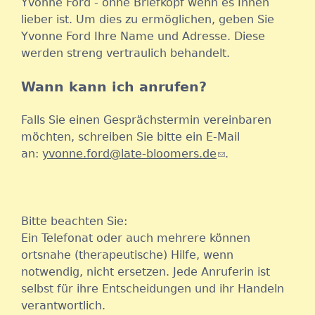
Yvonne Ford - ohne Briefkopf wenn es Ihnen
lieber ist. Um dies zu ermöglichen, geben Sie
Yvonne Ford Ihre Name und Adresse. Diese
werden streng vertraulich behandelt.
Wann kann ich anrufen?
Falls Sie einen Gesprächstermin vereinbaren
möchten, schreiben Sie bitte ein E-Mail
an:
yvonne.ford@late-bloomers.de
(
.
l
i
n
Bitte beachten Sie:
k
Ein Telefonat oder auch mehrere können
s
ortsnahe (therapeutische) Hilfe, wenn
e
notwendig, nicht ersetzen. Jede Anruferin ist
n
selbst für ihre Entscheidungen und ihr Handeln
d
verantwortlich.
s