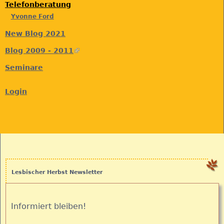
Telefonberatung
Yvonne Ford
New Blog 2021
Blog 2009 - 2011
(
l
Seminare
i
n
Login
k
i
s
e
x
t
e
Lesbischer Herbst Newsletter
r
n
Informiert bleiben!
a
l