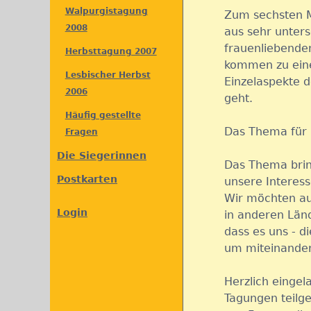
k
Walpurgistagung
Zum sechsten M
o
t
2008
aus sehr unter
i
n
frauenliebenden 
Herbsttagung 2007
v
kommen zu ei
t
e
Lesbischer Herbst
Einzelaspekte d
r
2006
geht.
e
R
Häufig gestellte
e
n
Das Thema für
Fragen
i
Die Siegerinnen
t
t
Das Thema brin
e
Postkarten
unsere Interess
r
Wir möchten au
)
Login
in anderen Länd
dass es uns - d
um miteinande
Herzlich eingel
Tagungen teilg