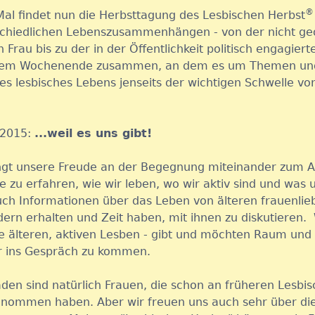
®
al findet nun die Herbsttagung des Lesbischen Herbst
schiedlichen Lebenszusammenhängen - von der nicht ge
Frau bis zu der in der Öffentlichkeit politisch engagierte
nem Wochenende zusammen, an dem es um Themen un
es lesbisches Lebens jenseits der wichtigen Schwelle vo
 2015:
...weil es uns gibt!
gt unsere Freude an der Begegnung miteinander zum A
e zu erfahren, wie wir leben, wo wir aktiv sind und was u
ch Informationen über das Leben von älteren frauenli
ern erhalten und Zeit haben, mit ihnen zu diskutieren. 
ie älteren, aktiven Lesben - gibt und möchten Raum und
r ins Gespräch zu kommen.
aden sind natürlich Frauen, die schon an früheren Lesbi
enommen haben. Aber wir freuen uns auch sehr über di